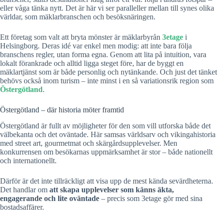
eller våga tänka nytt. Det är här vi ser paralleller mellan till synes olika
världar, som mäklarbranschen och besöksnäringen.
Ett företag som valt att bryta mönster är mäklarbyrån
3etage
i
Helsingborg. Deras idé var enkel men modig: att inte bara följa
branschens regler, utan forma egna. Genom att lita på intuition, vara
lokalt förankrade och alltid ligga steget före, har de byggt en
mäklartjänst som är både personlig och nytänkande. Och just det tänket
behövs också inom turism – inte minst i en så variationsrik region som
Östergötland
.
Östergötland – där historia möter framtid
Östergötland är fullt av möjligheter för den som vill utforska både det
välbekanta och det oväntade. Här samsas världsarv och vikingahistoria
med street art, gourmetmat och skärgårdsupplevelser. Men
konkurrensen om besökarnas uppmärksamhet är stor – både nationellt
och internationellt.
Därför är det inte tillräckligt att visa upp de mest kända sevärdheterna.
Det handlar om
att skapa upplevelser som känns äkta,
engagerande och lite oväntade
– precis som 3etage gör med sina
bostadsaffärer.