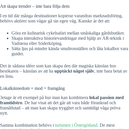
Att skapa trender – inte bara följa dem
I en tid där många destinationer kopierar varandras marknadsföring,
behövs aktörer som vågar gå sin egen väg. Kanske är det att:
Göra en kulinarisk cykelsafari mellan småskaliga gårdsbutiker.
Skapa interaktiva historievandringar med hjälp av AR-teknik i
Vadstena eller Söderköping.
Sätta ljus på mindre kända smultronställen och låta lokalbor vara
guider.
Det är sådana idéer som kan skapa den där magiska känslan hos
besökaren – känslan av att ha
upptäckt något själv
, inte bara betat av
en lista.
Lokalkännedom + mod = framgång
3etage är ett exempel på hur man kan kombinera
lokal passion med
framtidstro
. De har visat att det går att vara både förankrad och
framåtlutad – att man kan skapa trygghet och samtidigt våga pröva
nytt.
Samma kombination behövs i
turismen i Östergötland
. De mest