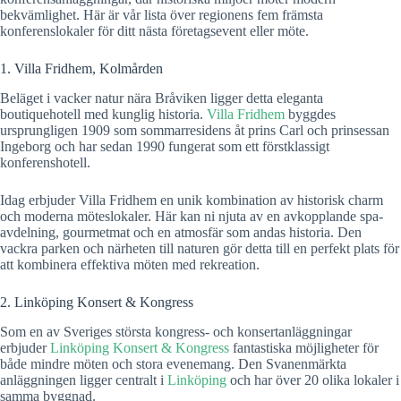
bekvämlighet. Här är vår lista över regionens fem främsta
konferenslokaler för ditt nästa företagsevent eller möte.
1. Villa Fridhem, Kolmården
Beläget i vacker natur nära Bråviken ligger detta eleganta
boutiquehotell med kunglig historia.
Villa Fridhem
byggdes
ursprungligen 1909 som sommarresidens åt prins Carl och prinsessan
Ingeborg och har sedan 1990 fungerat som ett förstklassigt
konferenshotell.
Idag erbjuder Villa Fridhem en unik kombination av historisk charm
och moderna möteslokaler. Här kan ni njuta av en avkopplande spa-
avdelning, gourmetmat och en atmosfär som andas historia. Den
vackra parken och närheten till naturen gör detta till en perfekt plats för
att kombinera effektiva möten med rekreation.
2. Linköping Konsert & Kongress
Som en av Sveriges största kongress- och konsertanläggningar
erbjuder
Linköping Konsert & Kongress
fantastiska möjligheter för
både mindre möten och stora evenemang. Den Svanenmärkta
anläggningen ligger centralt i
Linköping
och har över 20 olika lokaler i
samma byggnad.