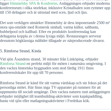
ligger
Himmelsby SPA & Konferens
. Anläggningen erbjuder moderna
konferensrum i olika storlekar, inklusive Kristallsalen som rymmer upp
till 150 deltagare och är utrustad med scen, ljud och ljus.
Det som verkligen utmärker Himmelsby är dess imponerande 2500 m²
stora spa-område med Romersk simhall, varma källor, saltbastu,
bubbelpool och kallbad. Efter en produktiv konferensdag kan
deltagarna koppla av i denna lyxiga miljö. Restaurangen serverar
dessutom högklassiga måltider tillagade av närproducerade råvaror.
5. Rimforsa Strand, Kinda
Vid sjön Åsundens strand, 30 minuter från Linköping, erbjuder
Rimforsa Strand
en perfekt miljö för möten i naturnära omgivning. I
den vackra historiska byggnaden som stod färdig 1911 finns
konferenslokaler för upp till 70 personer.
Rimforsa Strand är känd för sitt varma värdskap och sin fokus på det
personliga mötet. Här finns inga TV-apparater på rummen för att
uppmuntra till socialt umgänge. Den vackra naturen runt anläggningen
erbjuder möjlighet till teambuilding-aktiviteter som kajakpaddling,
bastu vid sjön eller matlagningsaktiviteter i Fredrikas kök.