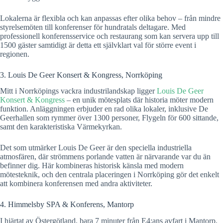
Lokalerna är flexibla och kan anpassas efter olika behov – från mindre
styrelsemöten till konferenser för hundratals deltagare. Med
professionell konferensservice och restaurang som kan servera upp till
1500 gäster samtidigt är detta ett självklart val för större event i
regionen.
3. Louis De Geer Konsert & Kongress, Norrköping
Mitt i Norrköpings vackra industrilandskap ligger
Louis De Geer
Konsert & Kongress
– en unik mötesplats där historia möter modern
funktion. Anläggningen erbjuder en rad olika lokaler, inklusive De
Geerhallen som rymmer över 1300 personer, Flygeln för 600 sittande,
samt den karakteristiska Värmekyrkan.
Det som utmärker Louis De Geer är den speciella industriella
atmosfären, där strömmens porlande vatten är närvarande var du än
befinner dig. Här kombineras historisk känsla med modern
mötesteknik, och den centrala placeringen i Norrköping gör det enkelt
att kombinera konferensen med andra aktiviteter.
4. Himmelsby SPA & Konferens, Mantorp
I hjärtat av Östergötland, bara 7 minuter från E4:ans avfart i Mantorp,