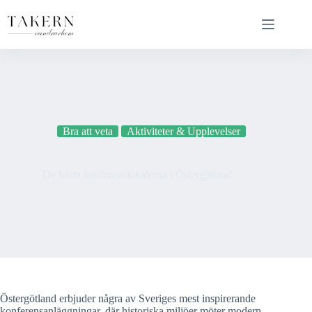
Hoppa
till
innehåll
Bra att veta
Aktiviteter & Upplevelser
De bästa konferenslokalerna i Östergötland
Östergötland erbjuder några av Sveriges mest inspirerande
konferensanläggningar, där historiska miljöer möter modern