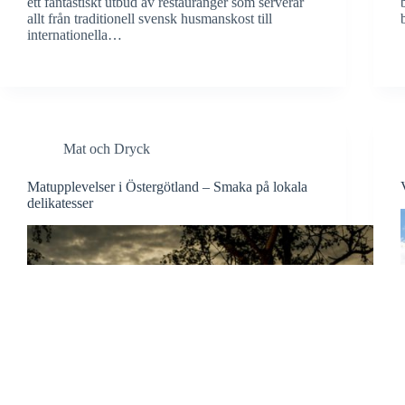
ett fantastiskt utbud av restauranger som serverar
allt från traditionell svensk husmanskost till
internationella…
Mat och Dryck
Matupplevelser i Östergötland – Smaka på lokala
delikatesser