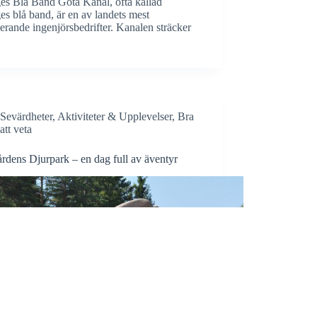
es Blå Band Göta Kanal, ofta kallad
es blå band, är en av landets mest
rande ingenjörsbedrifter. Kanalen sträcker
Sevärdheter
,
Aktiviteter & Upplevelser
,
Bra
att veta
rdens Djurpark – en dag full av äventyr