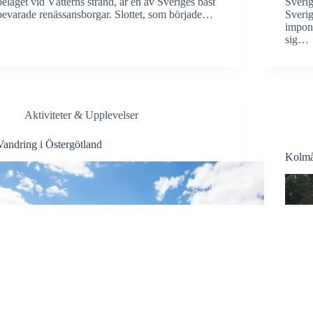
beläget vid Vätterns strand, är en av Sveriges bäst
Sverig
bevarade renässansborgar. Slottet, som började…
Sverig
impone
sig…
Aktiviteter & Upplevelser
Vandring i Östergötland
Kolmå