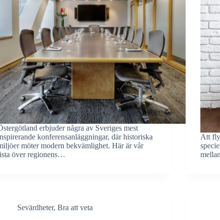
Östergötland erbjuder några av Sveriges mest
inspirerande konferensanläggningar, där historiska
Att fl
miljöer möter modern bekvämlighet. Här är vår
specie
lista över regionens…
mella
Sevärdheter
,
Bra att veta