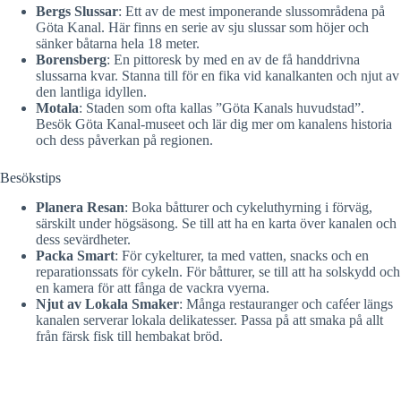
Bergs Slussar
: Ett av de mest imponerande slussområdena på
Göta Kanal. Här finns en serie av sju slussar som höjer och
sänker båtarna hela 18 meter.
Borensberg
: En pittoresk by med en av de få handdrivna
slussarna kvar. Stanna till för en fika vid kanalkanten och njut av
den lantliga idyllen.
Motala
: Staden som ofta kallas ”Göta Kanals huvudstad”.
Besök Göta Kanal-museet och lär dig mer om kanalens historia
och dess påverkan på regionen.
Besökstips
Planera Resan
: Boka båtturer och cykeluthyrning i förväg,
särskilt under högsäsong. Se till att ha en karta över kanalen och
dess sevärdheter.
Packa Smart
: För cykelturer, ta med vatten, snacks och en
reparationssats för cykeln. För båtturer, se till att ha solskydd och
en kamera för att fånga de vackra vyerna.
Njut av Lokala Smaker
: Många restauranger och caféer längs
kanalen serverar lokala delikatesser. Passa på att smaka på allt
från färsk fisk till hembakat bröd.