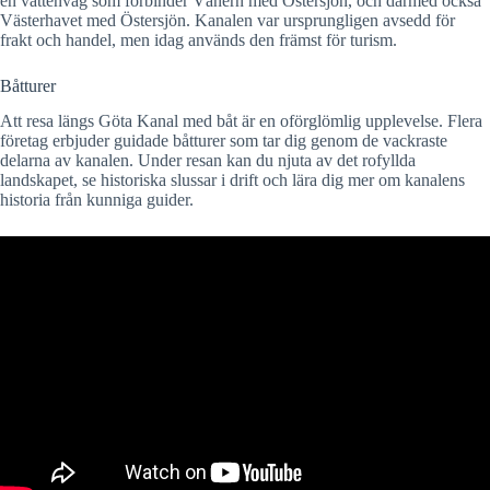
en vattenväg som förbinder Vänern med Östersjön, och därmed också
Västerhavet med Östersjön. Kanalen var ursprungligen avsedd för
frakt och handel, men idag används den främst för turism.
Båtturer
Att resa längs Göta Kanal med båt är en oförglömlig upplevelse. Flera
företag erbjuder guidade båtturer som tar dig genom de vackraste
delarna av kanalen. Under resan kan du njuta av det rofyllda
landskapet, se historiska slussar i drift och lära dig mer om kanalens
historia från kunniga guider.