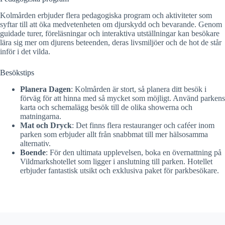
Kolmården erbjuder flera pedagogiska program och aktiviteter som
syftar till att öka medvetenheten om djurskydd och bevarande. Genom
guidade turer, föreläsningar och interaktiva utställningar kan besökare
lära sig mer om djurens beteenden, deras livsmiljöer och de hot de står
inför i det vilda.
Besökstips
Planera Dagen
: Kolmården är stort, så planera ditt besök i
förväg för att hinna med så mycket som möjligt. Använd parkens
karta och schemalägg besök till de olika showerna och
matningarna.
Mat och Dryck
: Det finns flera restauranger och caféer inom
parken som erbjuder allt från snabbmat till mer hälsosamma
alternativ.
Boende
: För den ultimata upplevelsen, boka en övernattning på
Vildmarkshotellet som ligger i anslutning till parken. Hotellet
erbjuder fantastisk utsikt och exklusiva paket för parkbesökare.