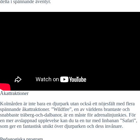
delta i spännande äventyr.
Åkattraktioner
Kolmården är inte bara en djurpark utan också ett nöjesfält med flera
spännande åkattraktioner. ”Wildfire”, en av världens brantaste och
snabbaste träberg-och-dalbanor, är en måste för adrenalinjunkies. För
en mer avslappnad upplevelse kan du ta en tur med linbanan ”Safari”,
som ger en fantastisk utsikt över djurparken och dess invånare.
Pedagogiska program