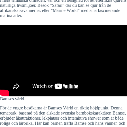
i flera tematiska områden, var och en designad för att efterlikna djurens
naturliga livsmiljöer. Besök ”Safari” där du kan se djur från de
afrikanska savannerna, eller ”Marine World” med sina fascinerande
marina arter.
Bamses värld
För de yngre besökarna är Bamses Värld en riktig höjdpunkt. Denna
temapark, baserad på den älskade svenska barnbokskaraktären Bamse,
erbjuder åkattraktioner, lekplatser och interaktiva shower som är både
roliga och lärorika. Här kan barnen träffa Bamse och hans vänner, och