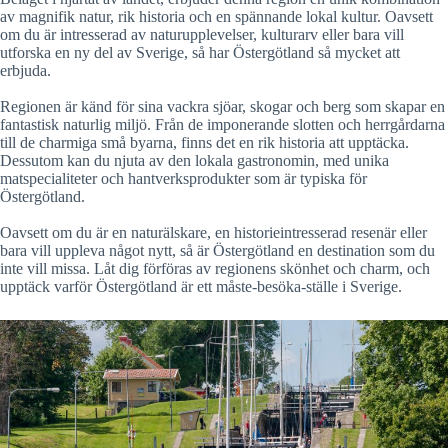
av magnifik natur, rik historia och en spännande lokal kultur. Oavsett
om du är intresserad av naturupplevelser, kulturarv eller bara vill
utforska en ny del av Sverige, så har Östergötland så mycket att
erbjuda.
Regionen är känd för sina vackra sjöar, skogar och berg som skapar en
fantastisk naturlig miljö. Från de imponerande slotten och herrgårdarna
till de charmiga små byarna, finns det en rik historia att upptäcka.
Dessutom kan du njuta av den lokala gastronomin, med unika
matspecialiteter och hantverksprodukter som är typiska för
Östergötland.
Oavsett om du är en naturälskare, en historieintresserad resenär eller
bara vill uppleva något nytt, så är Östergötland en destination som du
inte vill missa. Låt dig förföras av regionens skönhet och charm, och
upptäck varför Östergötland är ett måste-besöka-ställe i Sverige.