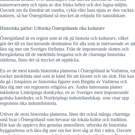
naturreservaten och njuta av den friska luften och den lugna miljön.
Oavsett om du föredrar att vandra, cykla eller bara njuta av den vackra
naturen, så har Östergötland så mycket att erbjuda för naturälskare.
Historiska pärlor: Utforska Östergötlands rika kulturarv
Östergötland är en region som är rik på historia och kulturarv, vilket
gör det till en fascinerande destination för alla som är intresserade av att
lära sig mer om Sveriges förflutna. Från de imponerande slotten och
herrgårdarna till de medeltida borgarna och de charmiga historiska
städerna, finns det så mycket att upptäcka.
En av de mest kända historiska platserna i Östergötland är Vadstena, en
vacker medeltida stad som är känd för sitt kloster och sin slott. Här kan
du gå i fotspåren av historiska figurer som Birgitta av Vadstena och
lära dig mer om regionens religiösa arv. Andra intressanta platser
inkluderar Linköpings domkyrka, en av Sveriges mest imponerande
gotiska katedraler, och Norrköpings industrilandskap, som visar upp
regionens rika industrihistoria.
Utöver de stora historiska platserna, finns det också många charmiga
små byar i Östergötland som bevarar sin lokala kultur och tradition.
Här kan du uppleva den genuina atmosfären, utforska de historiska
byggnaderna och lära dig mer om hur livet såg ut förr i tiden. Oavsett