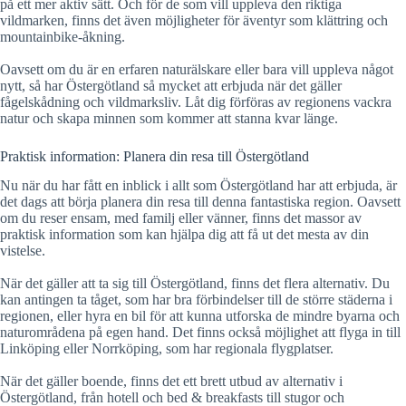
på ett mer aktiv sätt. Och för de som vill uppleva den riktiga
vildmarken, finns det även möjligheter för äventyr som klättring och
mountainbike-åkning.
Oavsett om du är en erfaren naturälskare eller bara vill uppleva något
nytt, så har Östergötland så mycket att erbjuda när det gäller
fågelskådning och vildmarksliv. Låt dig förföras av regionens vackra
natur och skapa minnen som kommer att stanna kvar länge.
Praktisk information: Planera din resa till Östergötland
Nu när du har fått en inblick i allt som Östergötland har att erbjuda, är
det dags att börja planera din resa till denna fantastiska region. Oavsett
om du reser ensam, med familj eller vänner, finns det massor av
praktisk information som kan hjälpa dig att få ut det mesta av din
vistelse.
När det gäller att ta sig till Östergötland, finns det flera alternativ. Du
kan antingen ta tåget, som har bra förbindelser till de större städerna i
regionen, eller hyra en bil för att kunna utforska de mindre byarna och
naturområdena på egen hand. Det finns också möjlighet att flyga in till
Linköping eller Norrköping, som har regionala flygplatser.
När det gäller boende, finns det ett brett utbud av alternativ i
Östergötland, från hotell och bed & breakfasts till stugor och