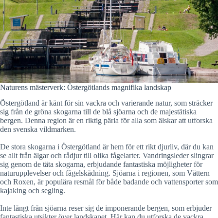
Naturens mästerverk: Östergötlands magnifika landskap
Östergötland är känt för sin vackra och varierande natur, som sträcker
sig från de gröna skogarna till de blå sjöarna och de majestätiska
bergen. Denna region är en riktig pärla för alla som älskar att utforska
den svenska vildmarken.
De stora skogarna i Östergötland är hem för ett rikt djurliv, där du kan
se allt från älgar och rådjur till olika fågelarter. Vandringsleder slingrar
sig genom de täta skogarna, erbjudande fantastiska möjligheter för
naturupplevelser och fågelskådning. Sjöarna i regionen, som Vättern
och Roxen, är populära resmål för både badande och vattensporter som
kajaking och segling.
Inte långt från sjöarna reser sig de imponerande bergen, som erbjuder
fantastiska utsikter över landskapet. Här kan du utforska de vackra