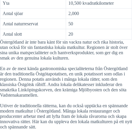
Yta
10,500 kvadratkilometer
Antal sjöar
2,000
Antal naturreservat
50
Antal slott
20
Östergötland är inte bara känt för sin vackra natur och rika historia,
utan också för sin fantastiska lokala matkultur. Regionen är stolt över
sina unika matspecialiteter och hantverksprodukter, som ger dig en
smak av den genuina lokala kulturen.
En av de mest kända gastronomiska specialiteterna från Östergötland
är den traditionella Östgötapotatisen, en unik potatissort som odlas i
regionen. Denna potatis används i många lokala rätter, som den
klassiska Östgötsk råbiff. Andra lokala delikatesser inkluderar den
smakrika Linköpingskorven, den krämiga Mjölbyosten och den söta
Vadstenakaramellen.
Utöver de traditionella rätterna, kan du också upptäcka en spännande
modern matkultur i Östergötland. Många lokala restauranger och
producenter arbetar med att lyfta fram de lokala råvarorna och skapa
innovativa rätter. Här kan du uppleva den lokala matkulturen på ett nytt
och spännande sätt.