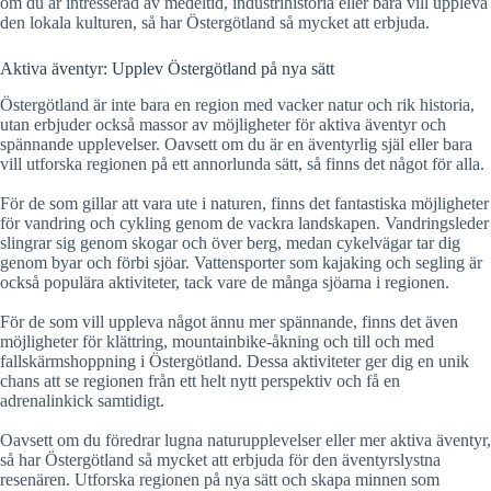
om du är intresserad av medeltid, industrihistoria eller bara vill uppleva
den lokala kulturen, så har Östergötland så mycket att erbjuda.
Aktiva äventyr: Upplev Östergötland på nya sätt
Östergötland är inte bara en region med vacker natur och rik historia,
utan erbjuder också massor av möjligheter för aktiva äventyr och
spännande upplevelser. Oavsett om du är en äventyrlig själ eller bara
vill utforska regionen på ett annorlunda sätt, så finns det något för alla.
För de som gillar att vara ute i naturen, finns det fantastiska möjligheter
för vandring och cykling genom de vackra landskapen. Vandringsleder
slingrar sig genom skogar och över berg, medan cykelvägar tar dig
genom byar och förbi sjöar. Vattensporter som kajaking och segling är
också populära aktiviteter, tack vare de många sjöarna i regionen.
För de som vill uppleva något ännu mer spännande, finns det även
möjligheter för klättring, mountainbike-åkning och till och med
fallskärmshoppning i Östergötland. Dessa aktiviteter ger dig en unik
chans att se regionen från ett helt nytt perspektiv och få en
adrenalinkick samtidigt.
Oavsett om du föredrar lugna naturupplevelser eller mer aktiva äventyr,
så har Östergötland så mycket att erbjuda för den äventyrslystna
resenären. Utforska regionen på nya sätt och skapa minnen som