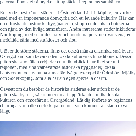
gatorna, finns det så mycket att upptäcka i regionens samhällen.
En av de mest kända städerna i Östergötland är Linköping, en vacker
stad med en imponerande domkyrka och ett levande kulturliv. Här kan
du utforska de historiska byggnaderna, shoppa i de lokala butikerna
och njuta av den livliga atmosfären. Andra intressanta städer inkluderar
Norrköping, med sitt industriarv och moderna puls, och Vadstena, en
medeltida pärla med sitt kloster och slott.
Utöver de större städerna, finns det också många charmiga små byar i
Östergötland som bevarar den lokala kulturen och traditionen. Dessa
pittoreska samhällen erbjuder en unik inblick i hur livet ser ut i
regionen, med sina välbevarade historiska byggnader, lokala
hantverkare och genuina atmosfär. Några exempel är Ödeshög, Mjölby
och Söderköping, som alla har sin egen speciella charm.
Oavsett om du besöker de historiska städerna eller utforskar de
pittoreska byarna, så kommer du att upptäcka den unika lokala
kulturen och atmosfären i Östergötland. Låt dig förföras av regionens
charmiga samhällen och skapa minnen som kommer att stanna kvar
länge.