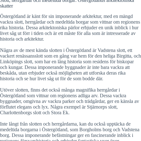
Slott, herrgårdar och medeltida borgar: Östergötlands arkitektoniska
skatter
Östergötland är känt för sin imponerande arkitektur, med en mängd
vackra slott, herrgårdar och medeltida borgar som vittnar om regionens
rika historia. Dessa arkitektoniska pärlor erbjuder en unik inblick i hur
livet såg ut förr i tiden och är ett måste för alla som är intresserade av
historia och arkitektur.
Några av de mest kända slotten i Östergötland är Vadstena slott, ett
vackert renässansslott som en gång var hem för den heliga Birgitta, och
Linköpings slott, som har en lång historia som residens för biskopar
och kungar. Dessa imponerande byggnader är inte bara vackra att
beskåda, utan erbjuder också möjligheten att utforska deras rika
historia och se hur livet såg ut för de som bodde där.
Utöver slotten, finns det också många magnifika herrgårdar i
Östergötland som vittnar om regionens adliga arv. Dessa vackra
byggnader, omgivna av vackra parker och trädgårdar, ger en känsla av
förflutet elegans och lyx. Några exempel är Stjärnorps slott,
Charlottenborgs slott och Stora Ek.
Inte långt från slotten och herrgårdarna, kan du också upptäcka de
medeltida borgarna i Östergötland, som Borgholms borg och Vadstena
borg. Dessa imponerande befästningar ger en fascinerande inblick i
regionens försvarshistoria och erbjuder fantastiska vyer över