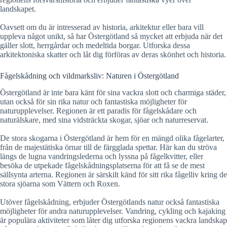
landskapet.
Oavsett om du är intresserad av historia, arkitektur eller bara vill
uppleva något unikt, så har Östergötland så mycket att erbjuda när det
gäller slott, herrgårdar och medeltida borgar. Utforska dessa
arkitektoniska skatter och låt dig förföras av deras skönhet och historia.
Fågelskådning och vildmarksliv: Naturen i Östergötland
Östergötland är inte bara känt för sina vackra slott och charmiga städer,
utan också för sin rika natur och fantastiska möjligheter för
naturupplevelser. Regionen är ett paradis för fågelskådare och
naturälskare, med sina vidsträckta skogar, sjöar och naturreservat.
De stora skogarna i Östergötland är hem för en mängd olika fågelarter,
från de majestätiska örnar till de färgglada spettar. Här kan du ströva
längs de lugna vandringslederna och lyssna på fågelkvitter, eller
besöka de utpekade fågelskådningsplatserna för att få se de mest
sällsynta arterna. Regionen är särskilt känd för sitt rika fågelliv kring de
stora sjöarna som Vättern och Roxen.
Utöver fågelskådning, erbjuder Östergötlands natur också fantastiska
möjligheter för andra naturupplevelser. Vandring, cykling och kajaking
är populära aktiviteter som låter dig utforska regionens vackra landskap